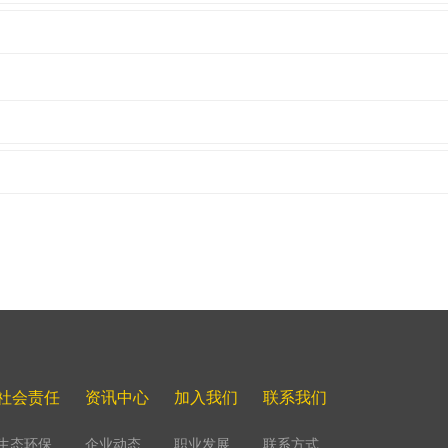
社会责任
资讯中心
加入我们
联系我们
生态环保
企业动态
职业发展
联系方式